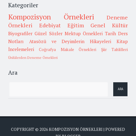
Kategoriler
Kompozisyon Örnekleri
Deneme
Örnekleri
Edebiyat
Eğitim
Genel Kültür
Biyografiler
Güzel Sözler
Mektup Örnekleri
Tarih
Ders
Notları
Atasözü ve Deyimlerin Hikayeleri
Kitap
İncelemeleri
Coğrafya
Makale Örnekleri
Şiir Tahlilleri
Ünlülerden Deneme Örnekleri
Ara
COPYRIGHT ©
2026
KOMPOZISYON ÖRNEKLERI
| POWERED