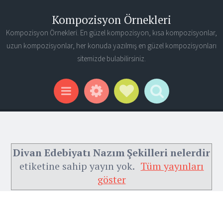
Kompozisyon Örnekleri
Kompozisyon Örnekleri. En güzel kompozisyon, kısa kompozisyonlar,
uzun kompozisyonlar, her konuda yazılmış en güzel kompozisyonları
sitemizde bulabilirsiniz.
Widgets
Social Links
Search
Menu
Divan Edebiyatı Nazım Şekilleri nelerdir
etiketine sahip yayın yok.
Tüm yayınları
göster