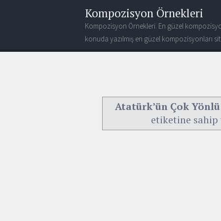
Kompozisyon Örnekleri
Kompozisyon Örnekleri. En güzel kompozisyo
konuda yazılmış en güzel kompozisyonları site
Atatürk’ün Çok Yönlü 
etiketine sahip