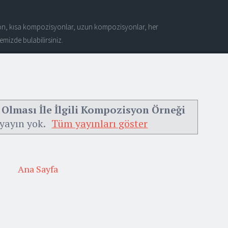
n, kısa kompozisyonlar, uzun kompozisyonlar, her
mizde bulabilirsiniz.
Olması İle İlgili Kompozisyon Örneği
 yayın yok.
Tüm yayınları göster
Ana Sayfa