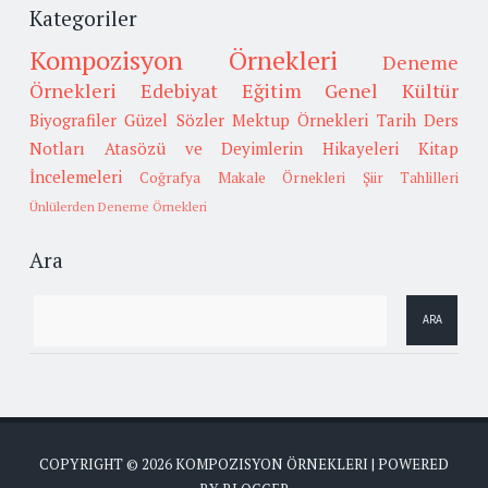
Kategoriler
Kompozisyon Örnekleri
Deneme
Örnekleri
Edebiyat
Eğitim
Genel Kültür
Biyografiler
Güzel Sözler
Mektup Örnekleri
Tarih
Ders
Notları
Atasözü ve Deyimlerin Hikayeleri
Kitap
İncelemeleri
Coğrafya
Makale Örnekleri
Şiir Tahlilleri
Ünlülerden Deneme Örnekleri
Ara
COPYRIGHT ©
2026
KOMPOZISYON ÖRNEKLERI
| POWERED