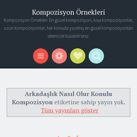
Kompozisyon Örnekleri
Kompozisyon Örnekleri. En güzel kompozisyon, kısa kompozisyonlar,
uzun kompozisyonlar, her konuda yazılmış en güzel kompozisyonları
sitemizde bulabilirsiniz.
Widgets
Social Links
Search
Menu
Arkadaşlık Nasıl Olur Konulu
Kompozisyon
etiketine sahip yayın yok.
Tüm yayınları göster