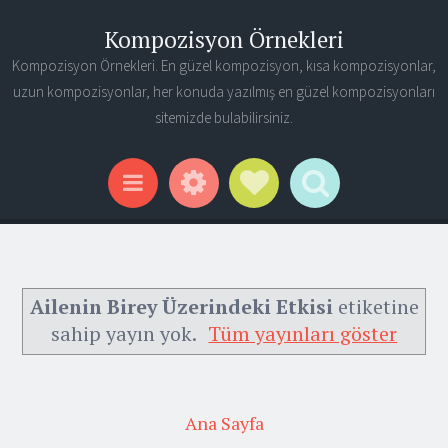
Kompozisyon Örnekleri
Kompozisyon Örnekleri. En güzel kompozisyon, kısa kompozisyonlar,
uzun kompozisyonlar, her konuda yazılmış en güzel kompozisyonları
sitemizde bulabilirsiniz.
Widgets
Social Links
Search
Menu
Ailenin Birey Üzerindeki Etkisi
etiketine
sahip yayın yok.
Tüm yayınları göster
Ana Sayfa