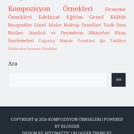
Kompozisyon Örnekleri
Deneme
Örnekleri
Edebiyat
Eğitim
Genel Kültür
Biyografiler
Güzel Sözler
Mektup Örnekleri
Tarih
Ders
Notları
Atasözü ve Deyimlerin Hikayeleri
Kitap
İncelemeleri
Coğrafya
Makale Örnekleri
Şiir Tahlilleri
Ünlülerden Deneme Örnekleri
Ara
COPYRIGHT ©
2026
KOMPOZISYON ÖRNEKLERI
| POWERED
BY
BLOGGER
DESIGN BY
AUTOMATTIC
| BLOGGER THEME BY