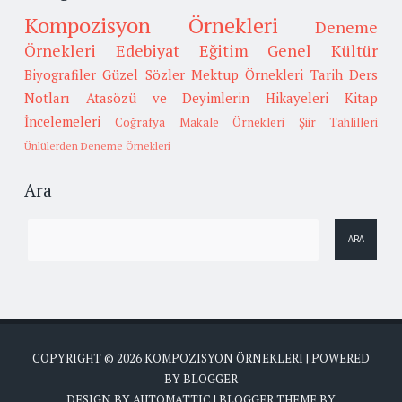
Kompozisyon Örnekleri
Deneme
Örnekleri
Edebiyat
Eğitim
Genel Kültür
Biyografiler
Güzel Sözler
Mektup Örnekleri
Tarih
Ders
Notları
Atasözü ve Deyimlerin Hikayeleri
Kitap
İncelemeleri
Coğrafya
Makale Örnekleri
Şiir Tahlilleri
Ünlülerden Deneme Örnekleri
Ara
COPYRIGHT ©
2026
KOMPOZISYON ÖRNEKLERI
| POWERED
BY
BLOGGER
DESIGN BY
AUTOMATTIC
| BLOGGER THEME BY