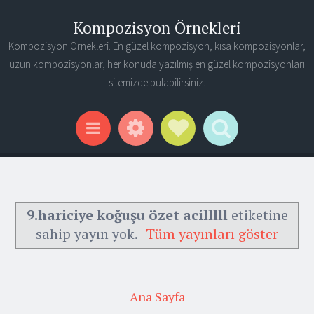
Kompozisyon Örnekleri
Kompozisyon Örnekleri. En güzel kompozisyon, kısa kompozisyonlar,
uzun kompozisyonlar, her konuda yazılmış en güzel kompozisyonları
sitemizde bulabilirsiniz.
Widgets
Social Links
Search
Menu
9.hariciye koğuşu özet acilllll
etiketine
sahip yayın yok.
Tüm yayınları göster
Ana Sayfa