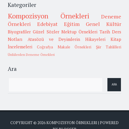
Kategoriler
Kompozisyon Örnekleri
Deneme
Örnekleri
Edebiyat
Eğitim
Genel Kültür
Biyografiler
Güzel Sözler
Mektup Örnekleri
Tarih
Ders
Notları
Atasözü ve Deyimlerin Hikayeleri
Kitap
İncelemeleri
Coğrafya
Makale Örnekleri
Şiir Tahlilleri
Ünlülerden Deneme Örnekleri
Ara
COPYRIGHT ©
2026
KOMPOZISYON ÖRNEKLERI
| POWERED