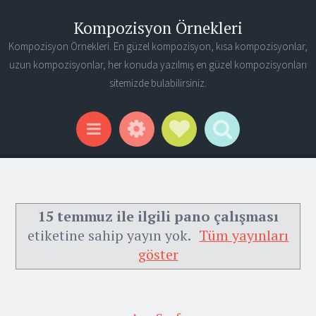
Kompozisyon Örnekleri
Kompozisyon Örnekleri. En güzel kompozisyon, kısa kompozisyonlar,
uzun kompozisyonlar, her konuda yazılmış en güzel kompozisyonları
sitemizde bulabilirsiniz.
Widgets
Social Links
Search
Menu
15 temmuz ile ilgili pano çalışması
etiketine sahip yayın yok.
Tüm yayınları
göster