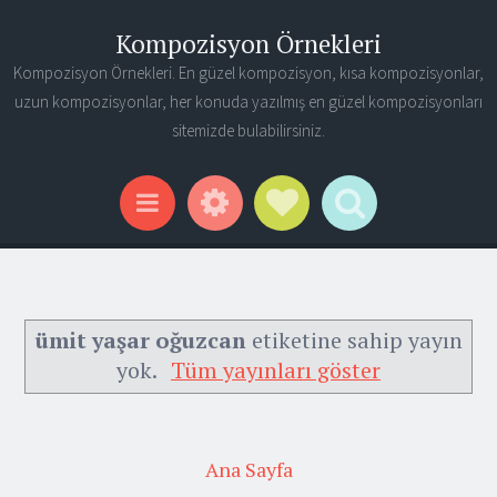
Kompozisyon Örnekleri
Kompozisyon Örnekleri. En güzel kompozisyon, kısa kompozisyonlar,
uzun kompozisyonlar, her konuda yazılmış en güzel kompozisyonları
sitemizde bulabilirsiniz.
Widgets
Social Links
Search
Menu
ümit yaşar oğuzcan
etiketine sahip yayın
yok.
Tüm yayınları göster
Ana Sayfa