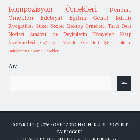
Kompozisyon Örnekleri
Deneme
Örnekleri
Edebiyat
Eğitim
Genel Kültür
Biyografiler
Güzel Sözler
Mektup Örnekleri
Tarih
Ders
Notları
Atasözü ve Deyimlerin Hikayeleri
Kitap
İncelemeleri
Coğrafya
Makale Örnekleri
Şiir Tahlilleri
Ünlülerden Deneme Örnekleri
Ara
COPYRIGHT ©
2026
KOMPOZISYON ÖRNEKLERI
| POWERED
BY
BLOGGER
DESIGN BY
AUTOMATTIC
| BLOGGER THEME BY