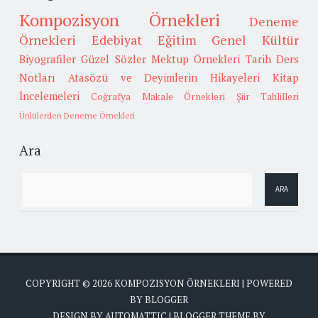
Kompozisyon Örnekleri
Deneme
Örnekleri
Edebiyat
Eğitim
Genel Kültür
Biyografiler
Güzel Sözler
Mektup Örnekleri
Tarih
Ders
Notları
Atasözü ve Deyimlerin Hikayeleri
Kitap
İncelemeleri
Coğrafya
Makale Örnekleri
Şiir Tahlilleri
Ünlülerden Deneme Örnekleri
Ara
COPYRIGHT ©
2026
KOMPOZISYON ÖRNEKLERI
| POWERED
BY
BLOGGER
DESIGN BY
AUTOMATTIC
| BLOGGER THEME BY