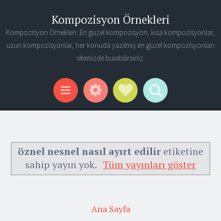
Kompozisyon Örnekleri
Kompozisyon Örnekleri. En güzel kompozisyon, kısa kompozisyonlar,
uzun kompozisyonlar, her konuda yazılmış en güzel kompozisyonları
sitemizde bulabilirsiniz.
Widgets
Social Links
Search
Menu
öznel nesnel nasıl ayırt edilir
etiketine
sahip yayın yok.
Tüm yayınları göster
Ana Sayfa