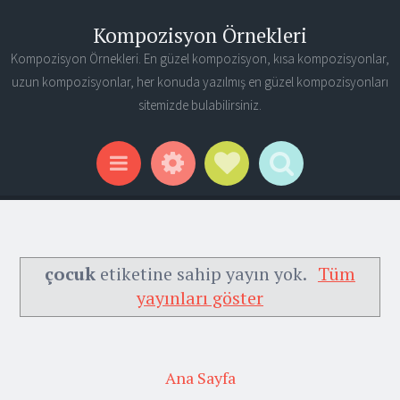
Kompozisyon Örnekleri
Kompozisyon Örnekleri. En güzel kompozisyon, kısa kompozisyonlar,
uzun kompozisyonlar, her konuda yazılmış en güzel kompozisyonları
sitemizde bulabilirsiniz.
Widgets
Social Links
Search
Menu
çocuk
etiketine sahip yayın yok.
Tüm
yayınları göster
Ana Sayfa