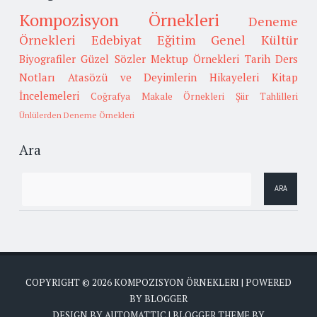
Kompozisyon Örnekleri
Deneme
Örnekleri
Edebiyat
Eğitim
Genel Kültür
Biyografiler
Güzel Sözler
Mektup Örnekleri
Tarih
Ders
Notları
Atasözü ve Deyimlerin Hikayeleri
Kitap
İncelemeleri
Coğrafya
Makale Örnekleri
Şiir Tahlilleri
Ünlülerden Deneme Örnekleri
Ara
COPYRIGHT ©
2026
KOMPOZISYON ÖRNEKLERI
| POWERED
BY
BLOGGER
DESIGN BY
AUTOMATTIC
| BLOGGER THEME BY