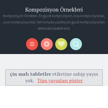
Kompozisyon Örnekleri
Kompozisyon Örnekleri. En güzel kompozisyon, kısa kompozisyonlar,
uzun kompozisyonlar, her konuda yazılmış en güzel kompozisyonları
sitemizde bulabilirsiniz.
Widgets
Social Links
Search
Menu
çin malı tabletler
etiketine sahip yayın
yok.
Tüm yayınları göster
Ana Sayfa