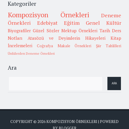
Kategoriler
Kompozisyon Örnekleri
Deneme
Örnekleri
Edebiyat
Eğitim
Genel Kültür
Biyografiler
Güzel Sözler
Mektup Örnekleri
Tarih
Ders
Notları
Atasözü ve Deyimlerin Hikayeleri
Kitap
İncelemeleri
Coğrafya
Makale Örnekleri
Şiir Tahlilleri
Ünlülerden Deneme Örnekleri
Ara
COPYRIGHT ©
2026
KOMPOZISYON ÖRNEKLERI
| POWERED
BY
BLOGGER