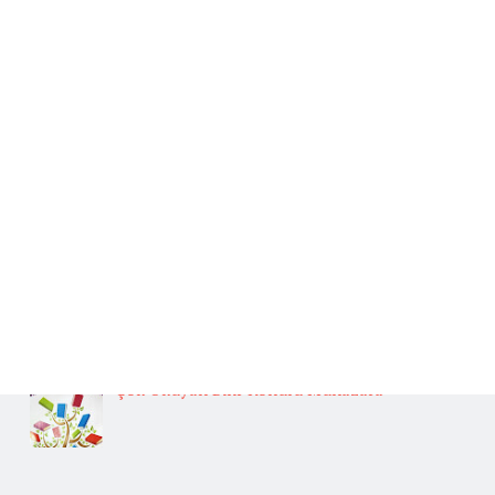
Beğenilen Yazılar
Kafiye
BAŞLICA ARUZ KALIPLARI
Fedakarlık İle İlgili Hikaye Yazınız.
Güneş İlgili Atasözü Örnekleri ve Anlamları
Oğuz Türklerinin Gelenek, Görenek ve Yaşamları
Hakkında Güvenilir Kaynaklardan Araştırma Yapınız.
Çok Okuyan Bilir Konulu Münazara