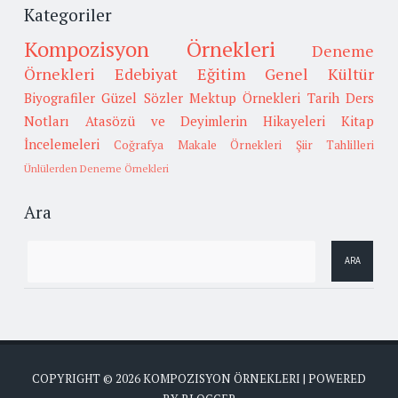
Kategoriler
Kompozisyon Örnekleri
Deneme
Örnekleri
Edebiyat
Eğitim
Genel Kültür
Biyografiler
Güzel Sözler
Mektup Örnekleri
Tarih
Ders
Notları
Atasözü ve Deyimlerin Hikayeleri
Kitap
İncelemeleri
Coğrafya
Makale Örnekleri
Şiir Tahlilleri
Ünlülerden Deneme Örnekleri
Ara
COPYRIGHT ©
2026
KOMPOZISYON ÖRNEKLERI
| POWERED