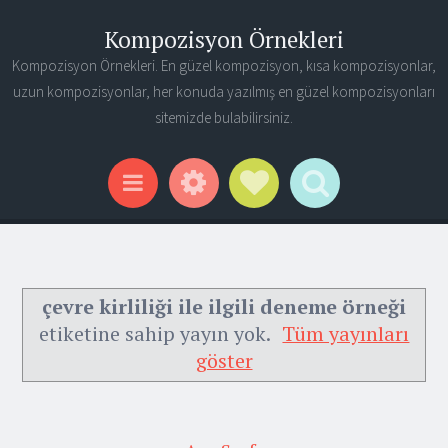
Kompozisyon Örnekleri
Kompozisyon Örnekleri. En güzel kompozisyon, kısa kompozisyonlar,
uzun kompozisyonlar, her konuda yazılmış en güzel kompozisyonları
sitemizde bulabilirsiniz.
Widgets
Social Links
Search
Menu
çevre kirliliği ile ilgili deneme örneği
etiketine sahip yayın yok.
Tüm yayınları
göster